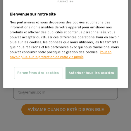
Actividades:
: Varía los juegos con 3 estructuras de juego
integradas.
Durabilidad:
10 años de garantía,
madera tratada a presión de
Bienvenue sur notre site
243,90 €
clase
4.
449,90 €
- 206,00 €
Nos partenaires et nous déposons des cookies et utilisons des
Incluyendo 7,92 € para la ecotasa
informations non sensibles de votre appareil pour améliorer nos
produits et afficher des publicités et contenus personnalisés. Vous
pouvez accepter ou refuser ces différentes opérations. Pour en savoir
añadir a la cesta
plus sur les cookies, les données que nous utilisons, les traitements
que nous réalisons et les partenaires avec qui nous travaillons, vous
pouvez consulter notre politique de gestion des cookies.
Pour en
favorite_border
savoir plus sur la protection de votre vie privée
Oferta válida del 01/07/2026 del 31/08/2026 dentro del límite del stock
disponible
Paramètres des cookies
Autoriser tous les cookies
AVÍSAME CUANDO ESTÉ DISPONIBLE