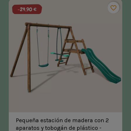
favorite_border
-24,90 €
Pequeña estación de madera con 2
aparatos y tobogán de plástico -