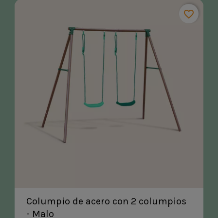
favorite_border
Columpio de acero con 2 columpios
- Malo