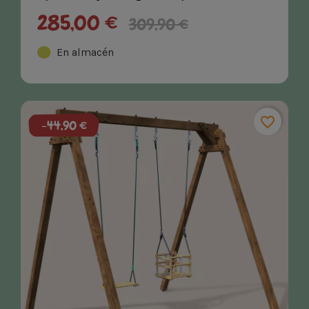
Menta
285,00 €
309,90 €
En almacén
favorite_border
-44,90 €