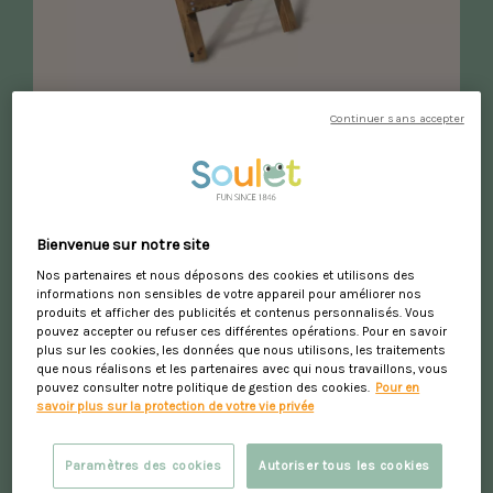
Parque infantil de madera Tristán
Continuer sans accepter
429,90 €
4.8
/
5
-
5
avis
En almacén
Bienvenue sur notre site
Nos partenaires et nous déposons des cookies et utilisons des
informations non sensibles de votre appareil pour améliorer nos
produits et afficher des publicités et contenus personnalisés. Vous
pouvez accepter ou refuser ces différentes opérations. Pour en savoir
plus sur les cookies, les données que nous utilisons, les traitements
favorite_border
que nous réalisons et les partenaires avec qui nous travaillons, vous
pouvez consulter notre politique de gestion des cookies.
Pour en
savoir plus sur la protection de votre vie privée
Paramètres des cookies
Autoriser tous les cookies