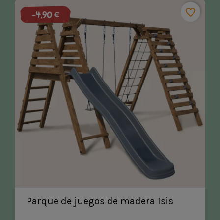
favorite_border
-4,90 €
Parque de juegos de madera Isis