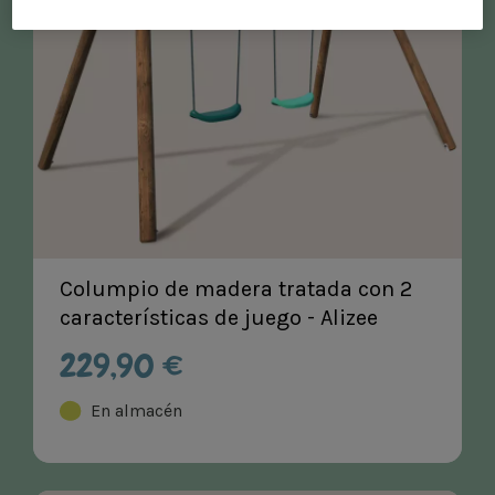
Columpio de madera tratada con 2
características de juego - Alizee
229,90 €
En almacén