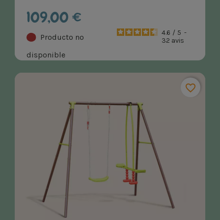
109,00 €
4.6
/
5
-
Producto no
32
avis
disponible
favorite_border