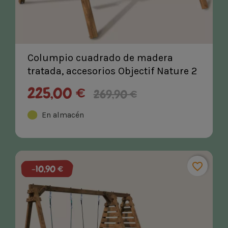
Columpio cuadrado de madera
tratada, accesorios Objectif Nature 2
- Ámbar
225,00 €
269,90 €
En almacén
favorite_border
-10,90 €