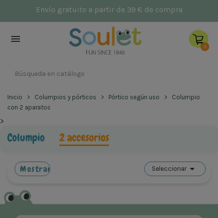
NUEVO: Parques infantile
Envío gratuito 

0
Inicio
Columpios y pórticos
Pórtico según uso
Columpio
con 2 aparatos
>

Mostrar filtros
Seleccionar