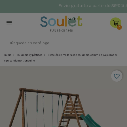
NUEVO: Parques infantiles
Héctor
y
Aquiles

0
Inicio
Columpios y pórticos
Estación de madera con columpio, columpio y 4 piezas de
equipamiento - Jonquille
favorite_border