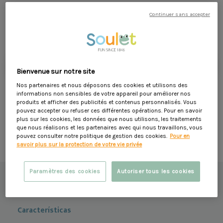
Seguridad:
Cumple con las normas CE y de seguridad para
419,90 €
Continuer sans accepter
juguetes infantiles
459,90 €
- 40,00 €
Armonía :
Colores que evocan la naturaleza
Incluyendo 7,92 € para la ecotasa
Innovador:
Silla de bebé rediseñada para mayor comodidad
añadir a la cesta
Bienvenue sur notre site
favorite_border
Nos partenaires et nous déposons des cookies et utilisons des
informations non sensibles de votre appareil pour améliorer nos
Oferta válida del 01/07/2026 del 31/08/2026 dentro del límite del stock
produits et afficher des publicités et contenus personnalisés. Vous
disponible
pouvez accepter ou refuser ces différentes opérations. Pour en savoir
plus sur les cookies, les données que nous utilisons, les traitements
que nous réalisons et les partenaires avec qui nous travaillons, vous
pouvez consulter notre politique de gestion des cookies.
Pour en
Métodos de pago seguros
savoir plus sur la protection de votre vie privée
Descripción
Paramètres des cookies
Autoriser tous les cookies
Montaje y mantenimiento
Características