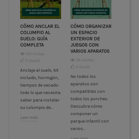
CÓMO ANCLAR EL
CÓMO ORGANIZAR
COLUMPIO AL
UN ESPACIO
SUELO: GUÍA
EXTERIOR DE
COMPLETA
JUEGOS CON
VARIOS APARATOS
109 visitas
28 visitas
0
Gustó
0
Gustó
Anclaje al suelo, kit
No todos los
incluido, hormigón,
aparatos son
tiempos de secado:
compatibles con
todo lo que necesita
todos los porches.
saber para instalar
Descubre cómo
su columpio de...
componer un
Leer más
parque infantil con
varios...
Leer más