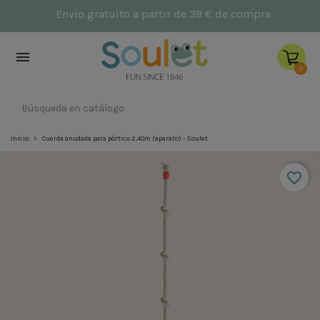
NUEVO: Parques infantiles
Envío g
Héctor

0
Inicio
Cuerda anudada para pórtico 2,40m (aparato) - Soulet
favorite_border