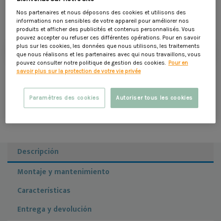
Adecuado para pórticos de 2,50 m de altura
29,90 €
Nos partenaires et nous déposons des cookies et utilisons des
informations non sensibles de votre appareil pour améliorer nos
produits et afficher des publicités et contenus personnalisés. Vous
pouvez accepter ou refuser ces différentes opérations. Pour en savoir
añadir a la cesta
plus sur les cookies, les données que nous utilisons, les traitements
que nous réalisons et les partenaires avec qui nous travaillons, vous
pouvez consulter notre politique de gestion des cookies.
Pour en
favorite_border
savoir plus sur la protection de votre vie privée
Entrega a domicilio en 8 días
Paramètres des cookies
Autoriser tous les cookies
Métodos de pago seguros
Descripción
Montaje y mantenimiento
Características
Entrega y devolución