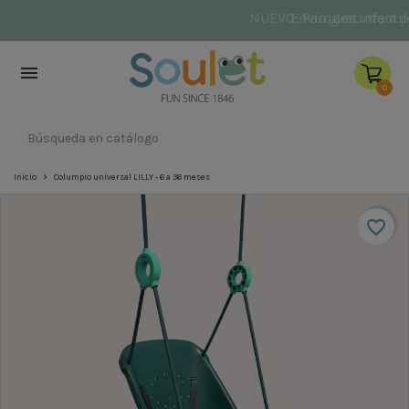
NUEVO: Parques infantiles
Héctor
y
Aquiles

0
Inicio
Columpio universal LILLY - 6 a 36 meses
favorite_border