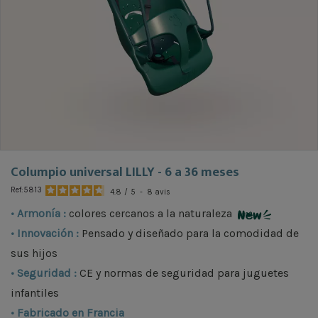


Columpio universal LILLY - 6 a 36 meses
Ref:
5813
4.8
/
5
-
8
avis
•
Armonía
:
colores cercanos a la naturaleza
• Innovación :
Pensado y diseñado para la comodidad de
sus hijos
•
Seguridad
:
CE y normas de seguridad para juguetes
infantiles
• Fabricado en Francia