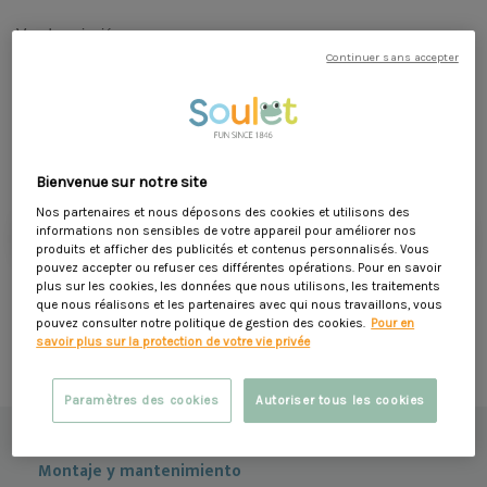
Ver descripción
Continuer sans accepter
Dimensiones :
W. 38.00 x
H. 150.00 x
L. 25.00 cm
49,90 €
Bienvenue sur notre site
Nos partenaires et nous déposons des cookies et utilisons des
añadir a la cesta
informations non sensibles de votre appareil pour améliorer nos
produits et afficher des publicités et contenus personnalisés. Vous
pouvez accepter ou refuser ces différentes opérations. Pour en savoir
favorite_border
plus sur les cookies, les données que nous utilisons, les traitements
que nous réalisons et les partenaires avec qui nous travaillons, vous
pouvez consulter notre politique de gestion des cookies.
Pour en
savoir plus sur la protection de votre vie privée
Métodos de pago seguros
Paramètres des cookies
Autoriser tous les cookies
Descripción
Montaje y mantenimiento