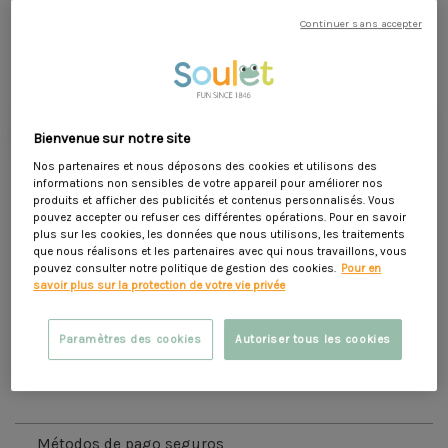
Armonía
:
Colores que evocan la naturaleza
Continuer sans accepter
389,90 €
399,90 €
- 10,00 €
Innovador:
Silla de bebé rediseñada para mayor comodidad
Incluyendo 7,92 € para la ecotasa
añadir a la cesta
Bienvenue sur notre site
Nos partenaires et nous déposons des cookies et utilisons des
favorite_border
informations non sensibles de votre appareil pour améliorer nos
produits et afficher des publicités et contenus personnalisés. Vous
Oferta válida del 01/07/2026 del 31/08/2026 dentro del límite del stock
pouvez accepter ou refuser ces différentes opérations. Pour en savoir
disponible
plus sur les cookies, les données que nous utilisons, les traitements
que nous réalisons et les partenaires avec qui nous travaillons, vous
pouvez consulter notre politique de gestion des cookies.
Pour en
savoir plus sur la protection de votre vie privée
Paramètres des cookies
Autoriser tous les cookies
AVÍSAME CUANDO ESTÉ DISPONIBLE
Métodos de pago seguros