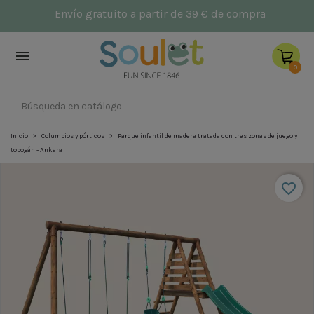
NUEVO: Parques infantiles
Héctor
y
Aqui
En

0
Inicio
Columpios y pórticos
Parque infantil de madera tratada con tres zonas de juego y
tobogán - Ankara
favorite_border