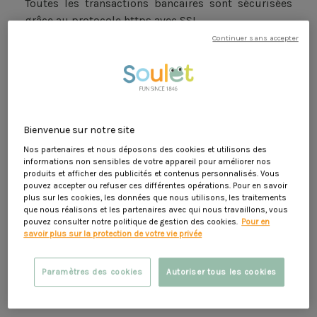
Toutes les transactions bancaires sont sécurisées
grâce au protocole https avec SSL.
Continuer sans accepter
Pour sécuriser les transactions, nous utilisons le
protocole 3D-Secure.
Le 3D Secure est un outil nous permettant de
vérifier que la carte bancaire utilisée pour payer la
commande est bien la vôtre et inversement, que
votre carte ne fait pas l'objet d'une tentative de
Bienvenue sur notre site
fraude.
Nos partenaires et nous déposons des cookies et utilisons des
informations non sensibles de votre appareil pour améliorer nos
Lors du processus d’achat, un code de confirmation
produits et afficher des publicités et contenus personnalisés. Vous
ou une demande d’authentification de votre banque
pouvez accepter ou refuser ces différentes opérations. Pour en savoir
plus sur les cookies, les données que nous utilisons, les traitements
vous sera demandée pour garantir la sécurité du
que nous réalisons et les partenaires avec qui nous travaillons, vous
paiement.
pouvez consulter notre politique de gestion des cookies.
Pour en
savoir plus sur la protection de votre vie privée
De plus, vos informations bancaires ne sont jamais
en notre possession, car elles sont directement
saisies sur le serveur de la banque.
Paramètres des cookies
Autoriser tous les cookies