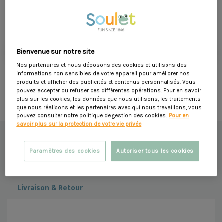
549,90 €
Dont 8,71 € d'éco-participation
Ajouter au panier
Bienvenue sur notre site
Nos partenaires et nous déposons des cookies et utilisons des
Livraison à domicile sous 8 jours ouvrés
informations non sensibles de votre appareil pour améliorer nos
produits et afficher des publicités et contenus personnalisés. Vous
pouvez accepter ou refuser ces différentes opérations. Pour en savoir
Moyens de paiement sécurisés (CB, Apple Pay...)
plus sur les cookies, les données que nous utilisons, les traitements
que nous réalisons et les partenaires avec qui nous travaillons, vous
pouvez consulter notre politique de gestion des cookies.
Pour en
savoir plus sur la protection de votre vie privée
Description
Montage & Entretien
Paramètres des cookies
Autoriser tous les cookies
Caractéristiques
Livraison & Retour