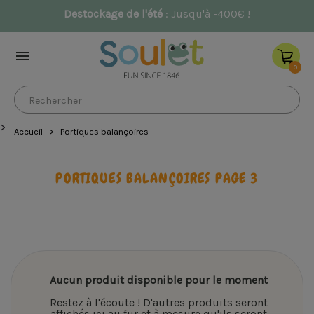
Destockage de l'été
: Jusqu'à -400€ !

0
>
Accueil
Portiques balançoires
PORTIQUES BALANÇOIRES PAGE 3
Aucun produit disponible pour le moment
Restez à l'écoute ! D'autres produits seront
affichés ici au fur et à mesure qu'ils seront