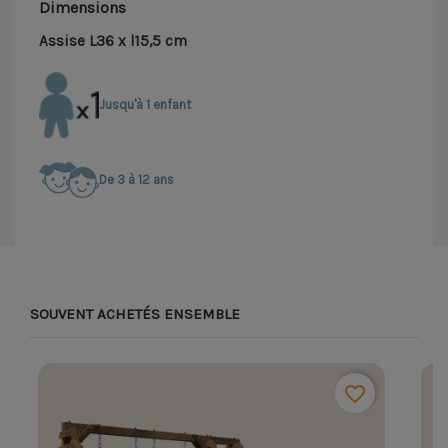
Dimensions
Assise L36 x l15,5 cm
Jusqu'à 1 enfant
De 3 à 12 ans
SOUVENT ACHETÉS ENSEMBLE
favorite_border