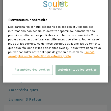
Compatibilité :
Avec les portiques d’une hauteur de 1,95 m et
34,90 €
2,35 m.
Dont 0,13 € d'éco-participation
Bienvenue sur notre site
Ajouter au panier
Nos partenaires et nous déposons des cookies et utilisons des
informations non sensibles de votre appareil pour améliorer nos
produits et afficher des publicités et contenus personnalisés. Vous
Livraison à domicile sous 5 jours ouvrés
pouvez accepter ou refuser ces différentes opérations. Pour en savoir
plus sur les cookies, les données que nous utilisons, les traitements
que nous réalisons et les partenaires avec qui nous travaillons, vous
pouvez consulter notre politique de gestion des cookies.
Pour en
Moyens de paiement sécurisés (CB, Apple Pay...)
savoir plus sur la protection de votre vie privée
Description
Paramètres des cookies
Autoriser tous les cookies
Montage & Entretien
Caractéristiques
Livraison & Retour