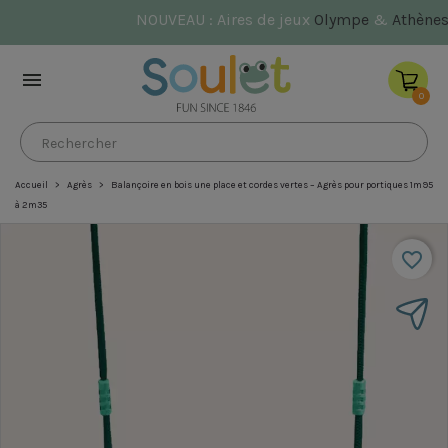
NOUVEAU : Aires de jeux
Olympe
&
Athènes

0
Accueil
Agrès
Balançoire en bois une place et cordes vertes – Agrès pour portiques 1m95
à 2m35
favorite_border