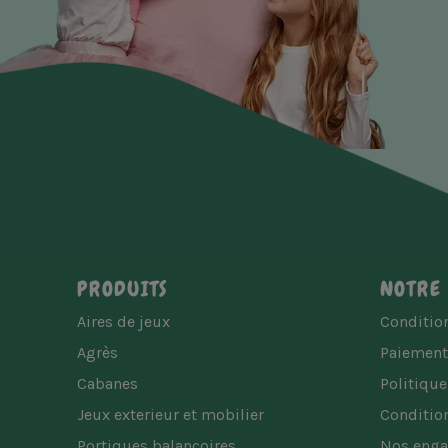
PRODUITS
NOTRE 
Aires de jeux
Condition
Agrès
Paiement
Cabanes
Politique
Jeux exterieur et mobilier
Condition
Portiques balançoires
Nos eng