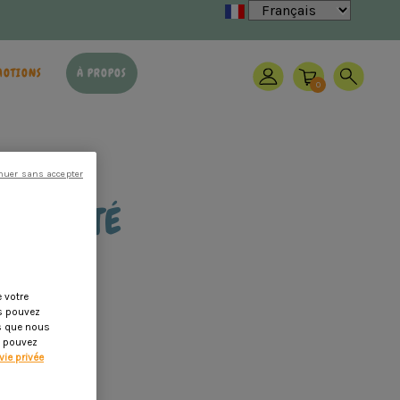
MOTIONS
À PROPOS
0
nuer sans accepter
FORMITÉ
 votre
us pouvez
es que nous
s pouvez
vie privée