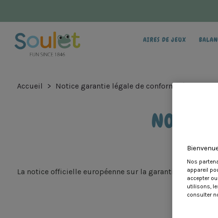
AIRES DE JEUX
BALAN
Accueil
Notice garantie légale de conformité
NOTICE
Bienvenue
Nos partena
La notice officielle européenne sur la garantie légale est
appareil po
accepter ou
utilisons, 
consulter no