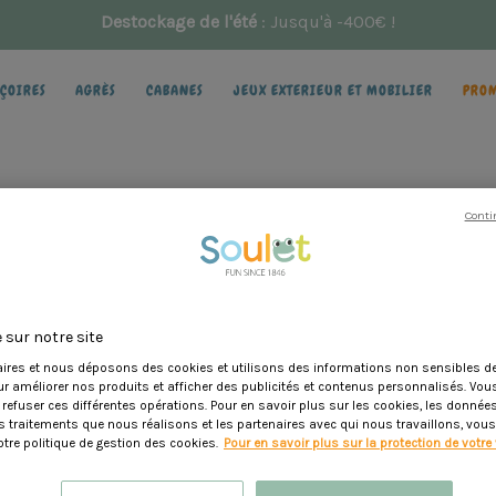
Destockage de l'été
: Jusqu'à -400€ !
ÇOIRES
AGRÈS
CABANES
JEUX EXTERIEUR ET MOBILIER
PRO
Conti
 GARANTIE LÉGALE DE CON
 sur notre site
ires et nous déposons des cookies et utilisons des informations non sensibles de
 disponible sur ce
ur améliorer nos produits et afficher des publicités et contenus personnalisés. Vo
lien
.
 refuser ces différentes opérations. Pour en savoir plus sur les cookies, les donné
les traitements que nous réalisons et les partenaires avec qui nous travaillons, vou
tre politique de gestion des cookies.
Pour en savoir plus sur la protection de votre 