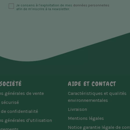
Je consens à l’exploitation de mes
données personnelles
afin de m’inscrire à la newsletter.
SOCIÉTÉ
AIDE ET CONTACT
s générales de vente
Caractéristiques et qualités
environnementales
 sécurisé
Livraison
 de confidentialité
Mentions légales
s générales d'utilisation
Notice garantie légale de co
agements