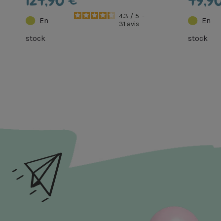
124,90 €
49,9
4.3
/
5
-
En
En
31
avis
stock
stock