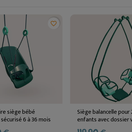
favorite_border
ire siège bébé
Siège balancelle pour 
 sécurisé 6 à 36 mois
enfants avec dossier 
LILLY
menthe – Agrès pour