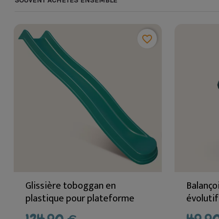
SOUVENT ACHETÉS ENSEMBLE
favorite_border
Glissière toboggan en
Balanço
plastique pour plateforme
évolutif
120 cm
et plus 