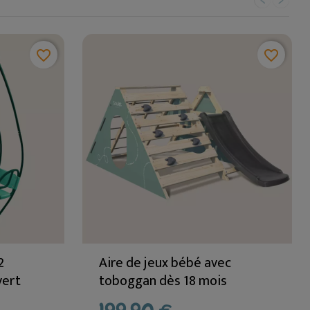
favorite_border
favorite_border
2
Aire de jeux bébé avec
vert
toboggan dès 18 mois
HERCULE