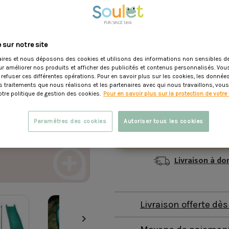
Activités :
Varier les pla
portique
Sécurité :
Normes sécurit
 sur notre site
Voir description
ires et nous déposons des cookies et utilisons des informations non sensibles de
ur améliorer nos produits et afficher des publicités et contenus personnalisés. Vo
 refuser ces différentes opérations. Pour en savoir plus sur les cookies, les donné
229,90 €
les traitements que nous réalisons et les partenaires avec qui nous travaillons, vou
tre politique de gestion des cookies.
Pour en savoir plus sur la protection de votre 
Dont 0,97 € d'éco-participatio
Paramètres des cookies
Autoriser tous les cookies
Ajoute
Livraison à do
Livraison offerte dè
