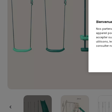
Bienvenue
Nos partena
appareil po
accepter ou
utilisons, 
consulter no
