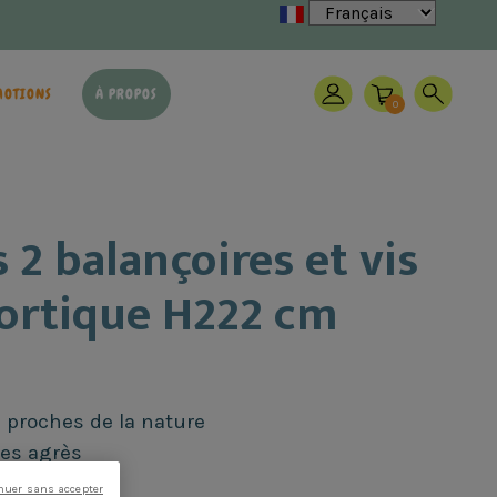
ènes
MOTIONS
À PROPOS
0
 2 balançoires et vis
portique H222 cm
 proches de la nature
ses agrès
le vagues
nuer sans accepter