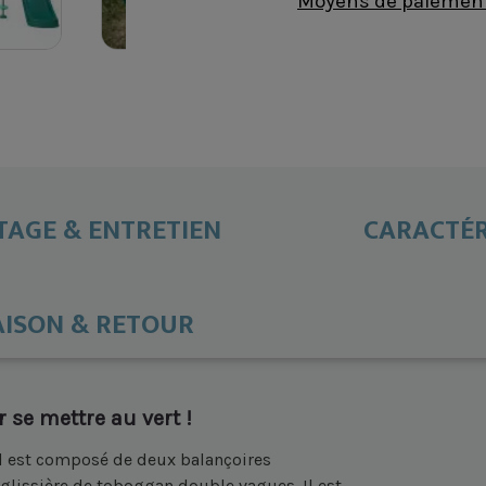
Moyens de paiement 
AGE & ENTRETIEN
CARACTÉR
AISON & RETOUR
 se mettre au vert !
Il est composé de deux balançoires
e glissière de toboggan double vagues. Il est