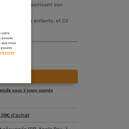
isirs en accessoirisant son
é des jouets enfants, et CE
 votre
us pouvez
es que nous
s pouvez
vie privée
n
r au panier
micile sous 5 jours ouvrés
s 39€ d’achat