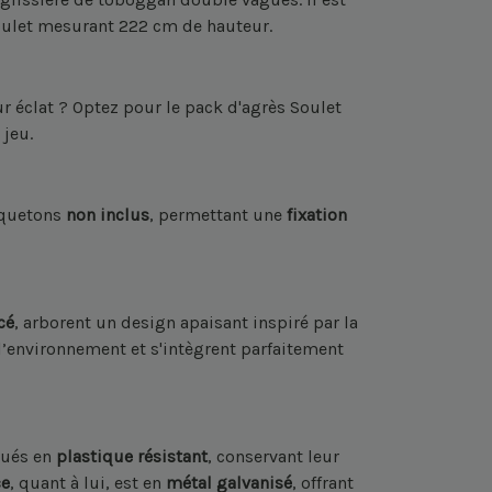
oulet mesurant 222 cm de hauteur.
r éclat ? Optez pour le pack d'agrès Soulet
 jeu.
squetons
non inclus
, permettant une
fixation
cé
, arborent un design apaisant inspiré par la
’environnement et s'intègrent parfaitement
iqués en
plastique résistant
, conservant leur
ce
, quant à lui, est en
métal galvanisé
, offrant