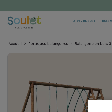
AIRES DE JEUX
BALAN
Accueil
Portiques balançoires
Balançoire en bois 3