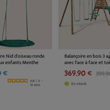
ire Nid d'oiseau ronde
Balançoire en bois 3 a
ux enfants Menthe
avec face à face et t
grès pour portiques
VIOLETTE
0 €
369,90 €
399,9
 2m22 à 2m35
4.8
/
5
-
En stock
31
avis