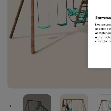
Bienvenue
Nos partena
appareil po
accepter ou
utilisons, 
consulter no
