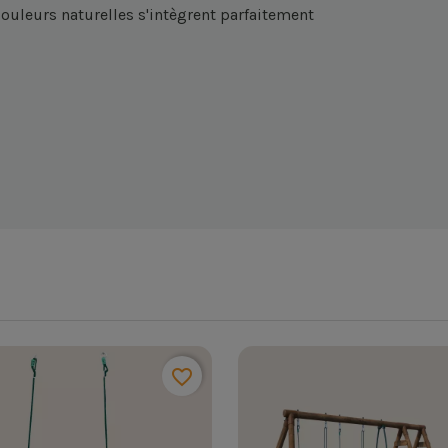
 couleurs naturelles s'intègrent parfaitement
favorite_border