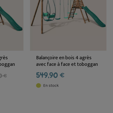
grès
Balançoire en bois 4 agrès
oboggan
avec face à face et toboggan
JACINTHE
549,90 €
0 €
En stock