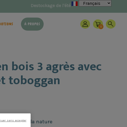
×
MOTIONS
À PROPOS
0
en bois 3 agrès avec
 et toboggan
 proches de la nature
nuer sans accepter