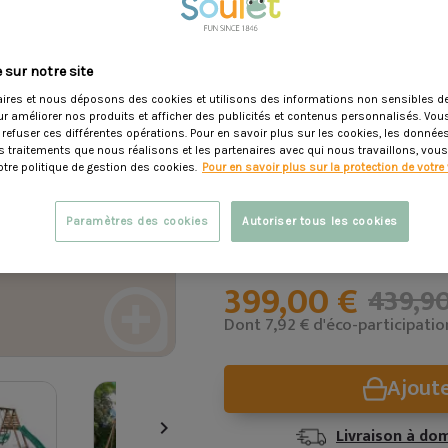
Favoris :
Siège double fac
toboggan à vagues
Résistant :
Garantie 10 a
 sur notre site
marron
ires et nous déposons des cookies et utilisons des informations non sensibles de
Sécurité :
Normes sécurit
ur améliorer nos produits et afficher des publicités et contenus personnalisés. Vo
 refuser ces différentes opérations. Pour en savoir plus sur les cookies, les donné
les traitements que nous réalisons et les partenaires avec qui nous travaillons, vou
Voir description
tre politique de gestion des cookies.
Pour en savoir plus sur la protection de votre 
Dimensions :
Paramètres des cookies
Autoriser tous les cookies
L. 344.00 x
h. 222.00 x
l. 354.
399,00 €
439,9
Dont 7,92 € d'éco-participatio
Ajoute

Livraison à dom