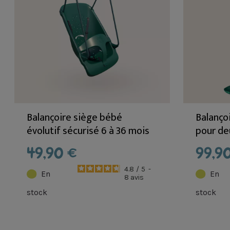
Balançoire siège bébé
Balanço
évolutif sécurisé 6 à 36 mois
pour de
et plus LILLY
Ø1m - A
49,90 €
99,9
en bois
4.8
/
5
-
En
En
8
avis
stock
stock