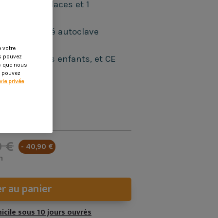
e à face 2 places et 1
ns,
bois traité autoclave
 votre
é des jouets enfants, et CE
us pouvez
es que nous
s pouvez
vie privée
00 cm
0 €
- 40,90 €
n
r au panier
icile sous 10 jours ouvrés