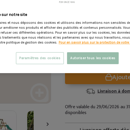
pour varier les plaisirs
Moments à partager :
Co
 sur notre site
plusieurs enfants de jou
ires et nous déposons des cookies et utilisons des informations non sensibles de
ur améliorer nos produits et afficher des publicités et contenus personnalisés. Vo
Voir description
 refuser ces différentes opérations. Pour en savoir plus sur les cookies, les donné
les traitements que nous réalisons et les partenaires avec qui nous travaillons, vou
tre politique de gestion des cookies.
Pour en savoir plus sur la protection de votre 
265,00 €
349,9
Dont 7,92 € d'éco-participatio
Paramètres des cookies
Autoriser tous les cookies
Ajoute
Livraison à dom
Offre valable du 29/06/2026 au 31
disponibles

Livraison offerte dè