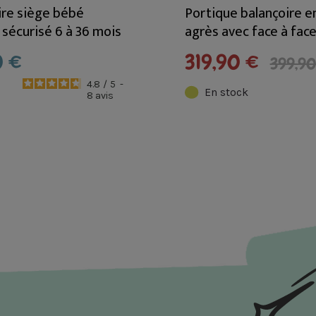
ire siège bébé
Portique balançoire en
 sécurisé 6 à 36 mois
agrès avec face à fac
LILLY
CARNAVAL
0 €
319,90 €
399,90
4.8
/
5
-
En stock
8
avis