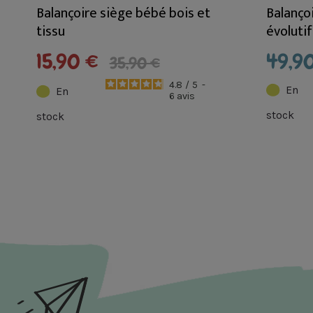
Balançoire siège bébé bois et
Balanço
tissu
évolutif
et plus 
15,90 €
49,9
35,90 €
4.8
/
5
-
En
En
6
avis
stock
stock