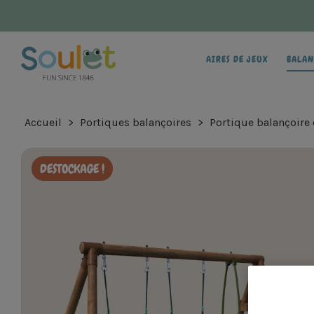
AIRES DE JEUX
BALAN
Accueil
Portiques balançoires
Portique balançoire 
DESTOCKAGE !