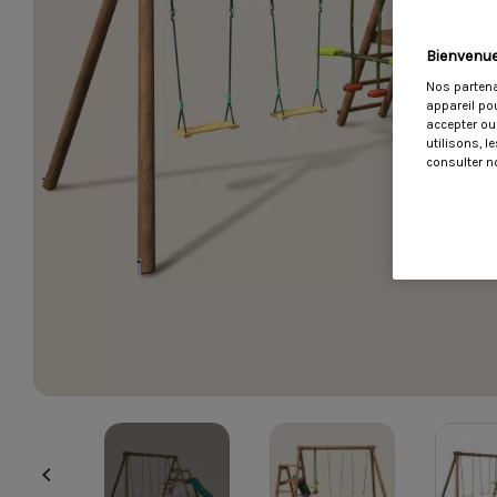
Bienvenue
Nos partena
appareil po
accepter ou
utilisons, 
consulter no
