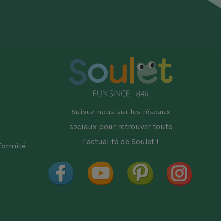
Suivez nous sur les réseaux
sociaux pour retrouver toute
l'actualité de Soulet !
nformité
Facebook
YouTube
Pinterest
Instag