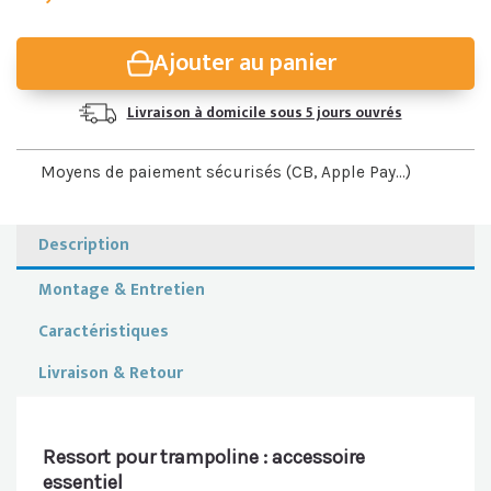
Compatibilité :
Compatible avec les trampolines Soulet et
modèles similaires.
Fonction :
Assure une tension optimale entre la toile et la
Ajouter au panier
structure métallique.
Installation :
À remplacer à l’unité ou en lot pour un rebond
équilibré et sécurisé.
Livraison à domicile sous 5 jours ouvrés
Moyens de paiement sécurisés (CB, Apple Pay...)
Description
Montage & Entretien
Caractéristiques
Livraison & Retour
Ressort pour trampoline : accessoire
essentiel