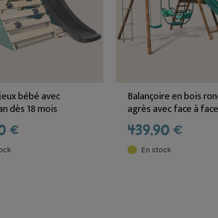
 jeux bébé avec
Balançoire en bois ron
n dès 18 mois
agrès avec face à face
E
et toboggan LAVAND
0 €
439,90 €
ock
En stock