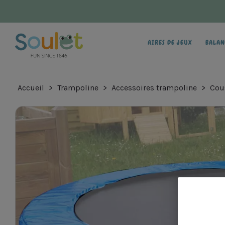
AIRES DE JEUX
BALAN
Accueil
Trampoline
Accessoires trampoline
Cou