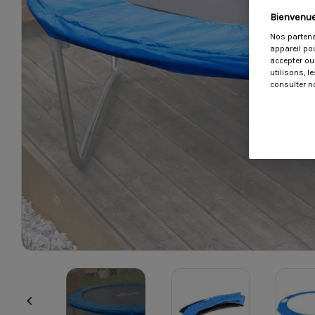
Bienvenue
Nos partena
appareil po
accepter ou
utilisons, 
consulter no
