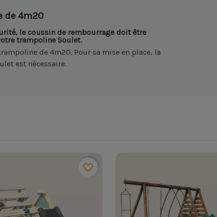
e de 4m20
urité, le coussin de rembourrage doit être
votre trampoline Soulet.
 trampoline de 4m20. Pour sa mise en place, la
ulet est nécessaire.
favorite_border