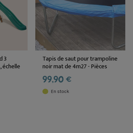
d 3
Tapis de saut pour trampoline
, échelle
noir mat de 4m27 - Pièces
E
détachées
99,90 €
En stock