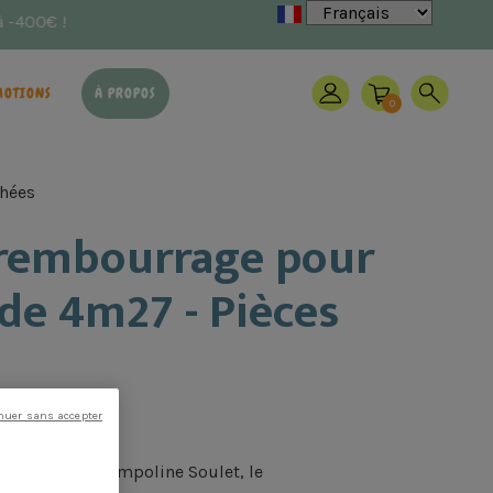
MOTIONS
À PROPOS
0
chées
 rembourrage pour
de 4m27 - Pièces
nuer sans accepter
tion de votre trampoline Soulet, le