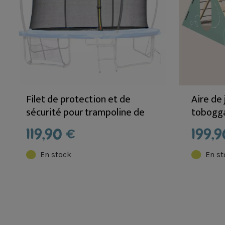
Filet de protection et de
Aire de
sécurité pour trampoline de
tobogga
4m27 - Pièces détachées
HERCUL
119,90 €
199,9
En stock
En st