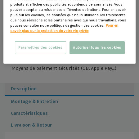
pièces qui pourraient vous être utiles !
produits et afficher des publicités et contenus personnalisés. Vous
pouvez accepter ou refuser ces différentes opérations. Pour en savoir
12,90 €
plus sur les cookies, les données que nous utilisons, les traitements
que nous réalisons et les partenaires avec qui nous travaillons, vous
pouvez consulter notre politique de gestion des cookies.
Pour en
savoir plus sur la protection de votre vie privée
Ajouter au panier
Paramètres des cookies
Autoriser tous les cookies
Livraison à domicile sous 5 jours ouvrés
Moyens de paiement sécurisés (CB, Apple Pay...)
Description
Montage & Entretien
Caractéristiques
Livraison & Retour