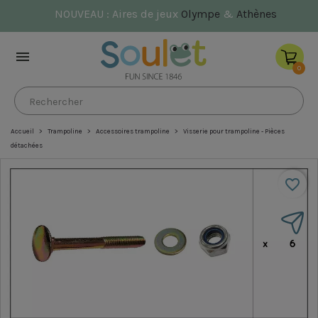
NOUVEAU : Aires de jeux
Olympe
&
Athènes

0
Accueil
Trampoline
Accessoires trampoline
Visserie pour trampoline - Pièces
détachées
favorite_border