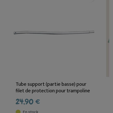
Tube support (partie basse) pour
filet de protection pour trampoline
de 2m40 sans la mousse - Pièces
24,90 €
détachées
En stock