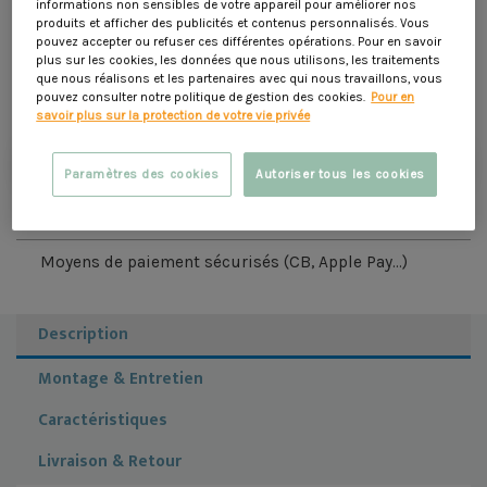
informations non sensibles de votre appareil pour améliorer nos
indispensable : il permet d'éviter les chutes accidentelles lors
Voir description
des sauts. Après plusieurs saisons, il peut être nécessaire de
produits et afficher des publicités et contenus personnalisés. Vous
changer ce filet de protection et de sécurité. Compatible
pouvez accepter ou refuser ces différentes opérations. Pour en savoir
avec les trampolines de 4m27, le filet de rechange s'installe
plus sur les cookies, les données que nous utilisons, les traitements
119,90 €
facilement tout autour du tapis de saut.
que nous réalisons et les partenaires avec qui nous travaillons, vous
pouvez consulter notre politique de gestion des cookies.
Pour en
savoir plus sur la protection de votre vie privée
Ajouter au panier
Paramètres des cookies
Autoriser tous les cookies
Livraison à domicile sous 5 jours ouvrés
Moyens de paiement sécurisés (CB, Apple Pay...)
Description
Montage & Entretien
Caractéristiques
Livraison & Retour