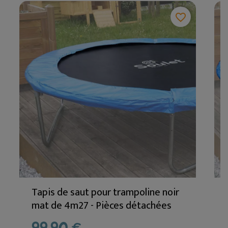
favorite_border
Tapis de saut pour trampoline noir
mat de 4m27 - Pièces détachées
99,90 €