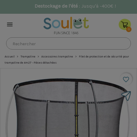
NOUVEAU : Aires de jeux
Olympe
&
Athènes

0
Accueil
Trampoline
Accessoires trampoline
Filet de protection et de sécurité pour
trampoline de 4m27 - Pièces détachées
favorite_border